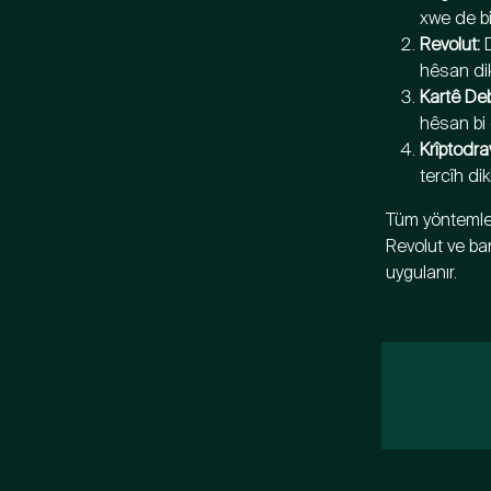
xwe de bi
Revolut:
 
hêsan di
Kartê Deb
hêsan bi
Krîptodra
tercîh di
Tüm yöntemler 
Revolut ve ba
uygulanır.