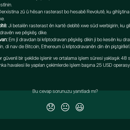
stînin.
Derxistina zû û hêsan rasterast bo hesabê Revolutê, ku gihîştin
ke.
îtê:
 Ji betalên rasterast ên kartê debîtê xwe sûd werbigirin, ku gi
 dravên we pêşkêş dike.
van:
 Em jî dravdan bi krîptodravan pêşkêş dikin ji bo kesên ku drav
kin, di nav de Bitcoin, Ethereum û krîptodravanên din ên piştgirîkirî
güvenli bir şekilde işlenir ve ortalama işlem süresi yaklaşık 48 sa
nka havalesi ile yapılan çekimlerde işlem başına 25 USD operasy
Bu cevap sorunuzu yanıtladı mı?
😞
😐
😃