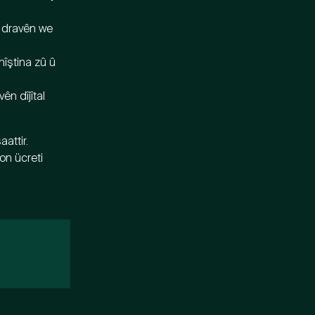
a dravên we 
hîştina zû û 
ên dîjîtal 
.
attir. 
on ücreti 