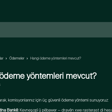
lar
Ödemeler
Hangi ödeme yöntemleri mevcut?
 ödeme yöntemleri mevcut?
6
rak, komisyonlarınız için üç güvenli ödeme yöntemi sunuyoruz:
ina Bankê:
 Kevneşopî û pêbawer — dravên xwe rasterast di hes