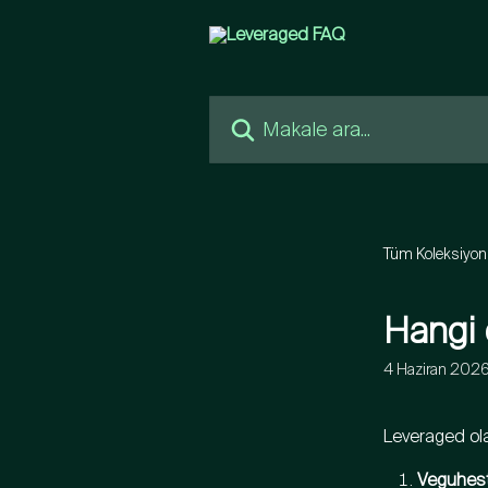
Ana içeriğe geç
Makale ara...
Tüm Koleksiyon
Hangi
4 Haziran 202
Leveraged ola
Veguhest