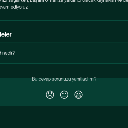
nizi sağlarken, başarılı olmanıza yardımcı olacak kaynakları ve de
vam ediyoruz.
leler
 nedir?
Bu cevap sorunuzu yanıtladı mı?
😞
😐
😃