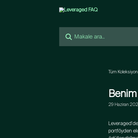
Ana içeriğe geç
Makale ara...
Tüm Koleksiyon
Benim
29 Haziran 20
Leveraged'deki
portföyden eld